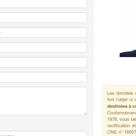
Les données c
font l’objet n
destinées à c
Conformément à
1978, vous bén
rectification
CNIL n° 16557